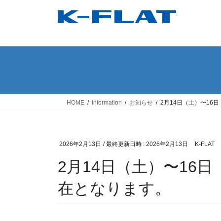
コ
ナ
ン
ビ
テ
ゲ
ン
ー
ツ
シ
へ
ョ
ス
ン
キ
に
ッ
移
HOME
Information
お知らせ
2月14日（土）〜1
プ
動
2026年2月13日
/ 最終更新日時 :
2026年2月13日
K-FLAT
2月14日（土）〜16
在となります。